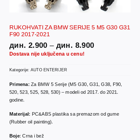
RUKOHVATI ZA BMW SERIJE 5 M5 G30 G31
F90 2017-2021
Raspon
дин.
2.900
–
дин.
8.900
cena:
Dostava nije uključena u cenu!
od
дин. 2.900
Kategorije:
AUTO ENTERIJER
do
Primena:
Za BMW 5 Serije (M5 G30, G31, G38, F90,
дин. 8.900
520, 523, 525, 528, 530) – modeli od 2017. do 2021.
godine.
Materijal:
PC&ABS plastika sa premazom od gume
(Rubber oil painting).
Boje
: Crna i bež