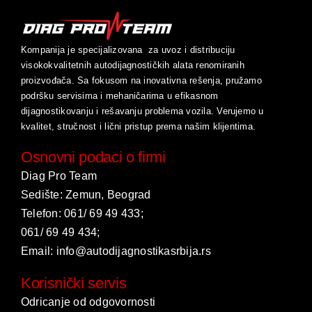
Kompanija je specijalizovana za uvoz i distribuciju
visokokvalitetnih autodijagnostičkih alata renomiranih
proizvođača. Sa fokusom na inovativna rešenja, pružamo
podršku servisima i mehaničarima u efikasnom
dijagnostikovanju i rešavanju problema vozila. Verujemo u
kvalitet, stručnost i lični pristup prema našim klijentima.
Osnovni podaci o firmi
Diag Pro Team
Sedište: Zemun, Beograd
Telefon:
061/ 69 49 433
;
061/ 69 49 434
;
Email:
info@autodijagnostikasrbija.rs
Korisnički servis
Odricanje od odgovornosti