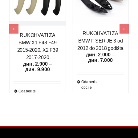
RUKOHVATI ZA
RUKOHVATI ZA
BMW F SERIJE 3 od
BMW X1 F48 F49
2012 do 2018 godišta
2015-2020, X2 F39
дин.
2.000
–
2017-2020
Raspon
дин.
7.000
дин.
2.900
–
cena:
Raspon
дин.
9.900
od
cena:
дин. 2.000
od
do
Odaberite
дин. 2.900
дин. 7.000
opcije
do
Odaberite
дин. 9.900
opcije